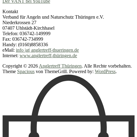
Der VANT bei YouTube
Kontakt
Verband für Angeln und Naturschutz Thüringen e.V.
Niederkrossen 27
07407 Uhlstädt-Kirchhasel
Telefon: 036742-149999
Fax: 036742-734999
Handy: (0160)8858336
eMail:
info |at| anglertreff-thueringen.de
Internet:
www.anglertreff-thüringen.de
Copyright © 2026
Anglertreff Thüringen
. Alle Rechte vorbehalten.
Theme
Spacious
von ThemeGrill. Powered by:
WordPress
.