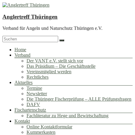
Zum
Inhalt
springen
Anglertreff Thüringen
Verband für Angeln und Naturschutz Thüringen e.V.
Menü
Home
Verband
Der VANT e.V. stellt sich vor
Das Präsidium – Die Geschäftsstelle
Vereinsmitglied werden
Rechtliches
Aktuelles
Termine
Newsletter
Die Thüringer Fischerprüfung – ALLE Prüfungsfragen
DAFV
Fischartenschutz
Fachliteratur zu Hege und Bewirtschaftung
Kontakt
Online Kontaktformular
Kummerkasten