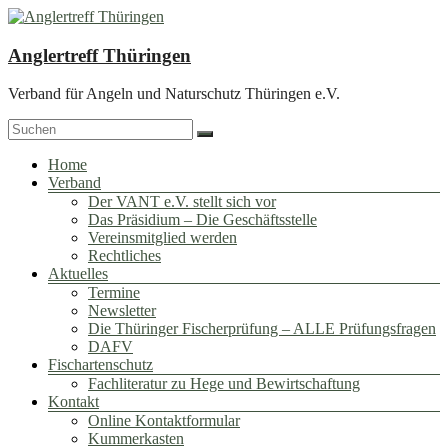
Zum
Inhalt
springen
Anglertreff Thüringen
Verband für Angeln und Naturschutz Thüringen e.V.
Menü
Home
Verband
Der VANT e.V. stellt sich vor
Das Präsidium – Die Geschäftsstelle
Vereinsmitglied werden
Rechtliches
Aktuelles
Termine
Newsletter
Die Thüringer Fischerprüfung – ALLE Prüfungsfragen
DAFV
Fischartenschutz
Fachliteratur zu Hege und Bewirtschaftung
Kontakt
Online Kontaktformular
Kummerkasten