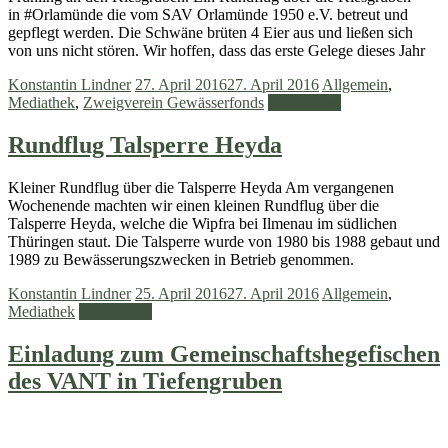
in ‪#‎Orlamünde‬ die vom SAV Orlamünde 1950 e.V. betreut und
gepflegt werden. Die Schwäne brüten 4 Eier aus und ließen sich
von uns nicht stören. Wir hoffen, dass das erste Gelege dieses Jahr
Konstantin Lindner
27. April 2016
27. April 2016
Allgemein
,
Mediathek
,
Zweigverein Gewässerfonds
Weiterlesen
Rundflug Talsperre Heyda
Kleiner Rundflug über die Talsperre Heyda Am vergangenen
Wochenende machten wir einen kleinen Rundflug über die
Talsperre Heyda, welche die Wipfra bei Ilmenau im südlichen
Thüringen staut. Die Talsperre wurde von 1980 bis 1988 gebaut und
1989 zu Bewässerungszwecken in Betrieb genommen.
Konstantin Lindner
25. April 2016
27. April 2016
Allgemein
,
Mediathek
Weiterlesen
Einladung zum Gemeinschaftshegefischen
des VANT in Tiefengruben