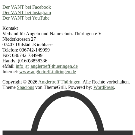
Der VANT bei Facebook
Der VANT bei Instagram
Der VANT bei YouTube
Kontakt
Verband für Angeln und Naturschutz Thüringen e.V.
Niederkrossen 27
07407 Uhlstädt-Kirchhasel
Telefon: 036742-149999
Fax: 036742-734999
Handy: (0160)8858336
eMail:
info |at| anglertreff-thueringen.de
Internet:
www.anglertreff-thüringen.de
Copyright © 2026
Anglertreff Thüringen
. Alle Rechte vorbehalten.
Theme
Spacious
von ThemeGrill. Powered by:
WordPress
.