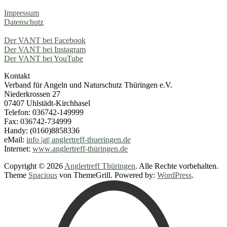
Impressum
Datenschutz
Der VANT bei Facebook
Der VANT bei Instagram
Der VANT bei YouTube
Kontakt
Verband für Angeln und Naturschutz Thüringen e.V.
Niederkrossen 27
07407 Uhlstädt-Kirchhasel
Telefon: 036742-149999
Fax: 036742-734999
Handy: (0160)8858336
eMail:
info |at| anglertreff-thueringen.de
Internet:
www.anglertreff-thüringen.de
Copyright © 2026
Anglertreff Thüringen
. Alle Rechte vorbehalten.
Theme
Spacious
von ThemeGrill. Powered by:
WordPress
.