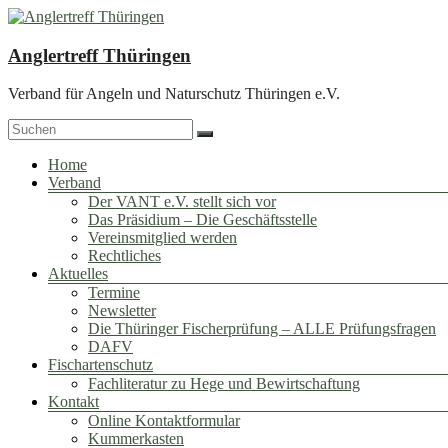
Zum
Inhalt
springen
Anglertreff Thüringen
Verband für Angeln und Naturschutz Thüringen e.V.
Menü
Home
Verband
Der VANT e.V. stellt sich vor
Das Präsidium – Die Geschäftsstelle
Vereinsmitglied werden
Rechtliches
Aktuelles
Termine
Newsletter
Die Thüringer Fischerprüfung – ALLE Prüfungsfragen
DAFV
Fischartenschutz
Fachliteratur zu Hege und Bewirtschaftung
Kontakt
Online Kontaktformular
Kummerkasten