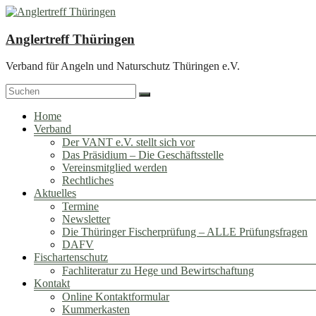
Zum
Inhalt
springen
Anglertreff Thüringen
Verband für Angeln und Naturschutz Thüringen e.V.
Menü
Home
Verband
Der VANT e.V. stellt sich vor
Das Präsidium – Die Geschäftsstelle
Vereinsmitglied werden
Rechtliches
Aktuelles
Termine
Newsletter
Die Thüringer Fischerprüfung – ALLE Prüfungsfragen
DAFV
Fischartenschutz
Fachliteratur zu Hege und Bewirtschaftung
Kontakt
Online Kontaktformular
Kummerkasten