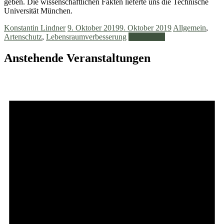
geben. Die wissenschaftlichen Fakten lieferte uns die Technische
Universität München.
Konstantin Lindner
9. Oktober 2019
9. Oktober 2019
Allgemein
,
Artenschutz
,
Lebensraumverbesserung
Weiterlesen
Anstehende Veranstaltungen