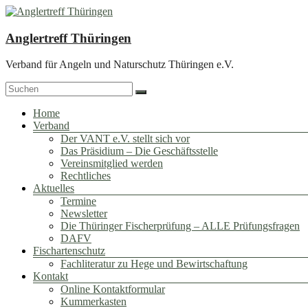
Zum
Inhalt
springen
Anglertreff Thüringen
Verband für Angeln und Naturschutz Thüringen e.V.
Menü
Home
Verband
Der VANT e.V. stellt sich vor
Das Präsidium – Die Geschäftsstelle
Vereinsmitglied werden
Rechtliches
Aktuelles
Termine
Newsletter
Die Thüringer Fischerprüfung – ALLE Prüfungsfragen
DAFV
Fischartenschutz
Fachliteratur zu Hege und Bewirtschaftung
Kontakt
Online Kontaktformular
Kummerkasten