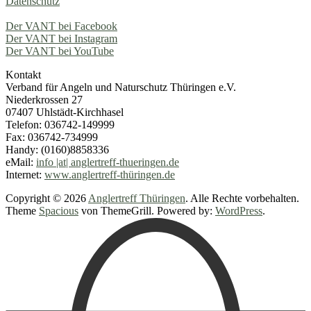
Datenschutz
Der VANT bei Facebook
Der VANT bei Instagram
Der VANT bei YouTube
Kontakt
Verband für Angeln und Naturschutz Thüringen e.V.
Niederkrossen 27
07407 Uhlstädt-Kirchhasel
Telefon: 036742-149999
Fax: 036742-734999
Handy: (0160)8858336
eMail:
info |at| anglertreff-thueringen.de
Internet:
www.anglertreff-thüringen.de
Copyright © 2026
Anglertreff Thüringen
. Alle Rechte vorbehalten.
Theme
Spacious
von ThemeGrill. Powered by:
WordPress
.