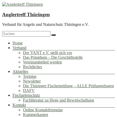
Zum
Inhalt
springen
Anglertreff Thüringen
Verband für Angeln und Naturschutz Thüringen e.V.
Menü
Home
Verband
Der VANT e.V. stellt sich vor
Das Präsidium – Die Geschäftsstelle
Vereinsmitglied werden
Rechtliches
Aktuelles
Termine
Newsletter
Die Thüringer Fischerprüfung – ALLE Prüfungsfragen
DAFV
Fischartenschutz
Fachliteratur zu Hege und Bewirtschaftung
Kontakt
Online Kontaktformular
Kummerkasten