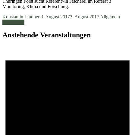
Thüringen Forst sucht Referent/-in Fischerei im Referat 3
Monitoring, Klima und Forschung.
Konstantin Lindner
3. August 2017
3. August 2017
Allgemein
Weiterlesen
Anstehende Veranstaltungen