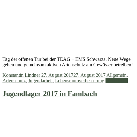
Tag der offenen Tür bei der TEAG – EMS Schwarza. Neue Wege
gehen und gemeinsam aktiven Artenschutz am Gewässer betreiben!
Konstantin Lindner
27. August 2017
27. August 2017
Allgemein
,
Artenschutz
,
Jugendarbeit
,
Lebensraumverbesserung
Weiterlesen
Jugendlager 2017 in Fambach