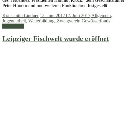
des Verbandes, Präsidenten Hartmut Klock, dem Geschäftsführer
Peter Hünermund und weiteren Funktionären festgestellt
Konstantin Lindner
12. Juni 2017
12. Juni 2017
Allgemein
,
Jugendarbeit
,
Weiterbildung
,
Zweigverein Gewässerfonds
Weiterlesen
Leipziger Fischwelt wurde eröffnet