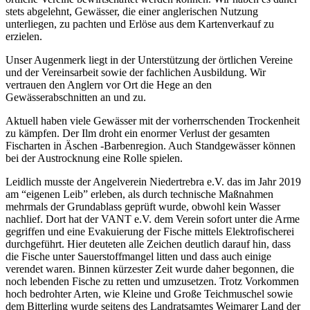
stets abgelehnt, Gewässer, die einer anglerischen Nutzung
unterliegen, zu pachten und Erlöse aus dem Kartenverkauf zu
erzielen.
Unser Augenmerk liegt in der Unterstützung der örtlichen Vereine
und der Vereinsarbeit sowie der fachlichen Ausbildung. Wir
vertrauen den Anglern vor Ort die Hege an den
Gewässerabschnitten an und zu.
Aktuell haben viele Gewässer mit der vorherrschenden Trockenheit
zu kämpfen. Der Ilm droht ein enormer Verlust der gesamten
Fischarten in Äschen -Barbenregion. Auch Standgewässer können
bei der Austrocknung eine Rolle spielen.
Leidlich musste der Angelverein Niedertrebra e.V. das im Jahr 2019
am “eigenen Leib” erleben, als durch technische Maßnahmen
mehrmals der Grundablass geprüft wurde, obwohl kein Wasser
nachlief. Dort hat der VANT e.V. dem Verein sofort unter die Arme
gegriffen und eine Evakuierung der Fische mittels Elektrofischerei
durchgeführt. Hier deuteten alle Zeichen deutlich darauf hin, dass
die Fische unter Sauerstoffmangel litten und dass auch einige
verendet waren. Binnen kürzester Zeit wurde daher begonnen, die
noch lebenden Fische zu retten und umzusetzen. Trotz Vorkommen
hoch bedrohter Arten, wie Kleine und Große Teichmuschel sowie
dem Bitterling wurde seitens des Landratsamtes Weimarer Land der