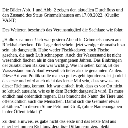
Die Bilder Abb. 1 und Abb. 2 zeigen den aktuellen Durchfluss und
den Zustand des Staus Grimmelshausen am 17.08.2022. (Quelle:
VANT)
Des Weiteren beschrieb das Vereinsmitglied die Sachlage wie folgt:
„Hallo zusammen! Ich war gestern Abend in Grimmelshausen am
Rückhaltebecken. Die Lage dort scheint jetzt weniger dramatisch zu
sein, als dargestellt. Habe weder Fischkadaver, noch Fische
gesehen, die nach Luft schnappen. Auch der Wasserstand ist nicht
wesentlich flacher, als in den vergangenen Jahren. Das Einbringen
der zusätzlichen Balken war wichtig. Wie ihr sehen könnt, ist der
Wasserstand am Ablauf wesentlich tiefer als die genannten Zahlen.
Diese Art von Politik sollte man so gut es geht ignorieren. Ist ja nicht
das erste und wird auch nicht das letzte Mal sein, dass sowas aus
dieser Richtung kommt. Ich war einfach froh, dass es vor Ort nicht
so kritisch aussieht, wie es in dem Bericht dargestellt wird. Es muss
endlich mal ordentlich regnen. Das braucht die Natur, die Tiere und
offensichtlich auch die Menschen. Damit sich die Gemüter etwas
abkühlen.“ In diesem Sinne Petri und Gruß, (ohne Namenangaben
in der Öffentlichkeit)”
Zu dem Hinweis, es gäbe nicht das erste und das letzte Mal aus
einer bestimmten Richtung derartige Diffamierungen, bleibt