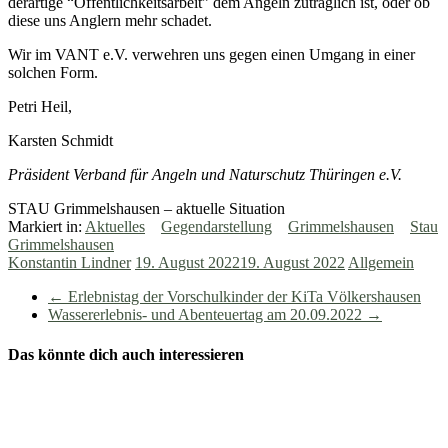
derartige “Öffentlichkeitsarbeit” dem Angeln zuträglich ist, oder ob
diese uns Anglern mehr schadet.
Wir im VANT e.V. verwehren uns gegen einen Umgang in einer
solchen Form.
Petri Heil,
Karsten Schmidt
Präsident Verband für Angeln und Naturschutz Thüringen e.V.
STAU Grimmelshausen – aktuelle Situation
Markiert in:
Aktuelles
Gegendarstellung
Grimmelshausen
Stau
Grimmelshausen
Konstantin Lindner
19. August 2022
19. August 2022
Allgemein
←
Erlebnistag der Vorschulkinder der KiTa Völkershausen
Wassererlebnis- und Abenteuertag am 20.09.2022
→
Das könnte dich auch interessieren