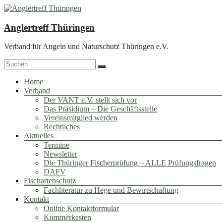
Zum
Inhalt
springen
Anglertreff Thüringen
Verband für Angeln und Naturschutz Thüringen e.V.
Menü
Home
Verband
Der VANT e.V. stellt sich vor
Das Präsidium – Die Geschäftsstelle
Vereinsmitglied werden
Rechtliches
Aktuelles
Termine
Newsletter
Die Thüringer Fischerprüfung – ALLE Prüfungsfragen
DAFV
Fischartenschutz
Fachliteratur zu Hege und Bewirtschaftung
Kontakt
Online Kontaktformular
Kummerkasten