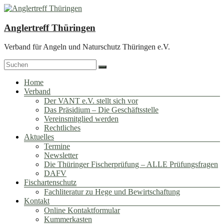
Zum
Inhalt
springen
Anglertreff Thüringen
Verband für Angeln und Naturschutz Thüringen e.V.
Menü
Home
Verband
Der VANT e.V. stellt sich vor
Das Präsidium – Die Geschäftsstelle
Vereinsmitglied werden
Rechtliches
Aktuelles
Termine
Newsletter
Die Thüringer Fischerprüfung – ALLE Prüfungsfragen
DAFV
Fischartenschutz
Fachliteratur zu Hege und Bewirtschaftung
Kontakt
Online Kontaktformular
Kummerkasten