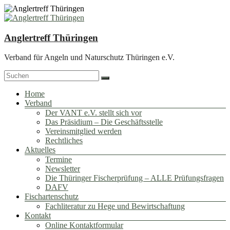
Zum
Inhalt
springen
Anglertreff Thüringen
Verband für Angeln und Naturschutz Thüringen e.V.
Menü
Home
Verband
Der VANT e.V. stellt sich vor
Das Präsidium – Die Geschäftsstelle
Vereinsmitglied werden
Rechtliches
Aktuelles
Termine
Newsletter
Die Thüringer Fischerprüfung – ALLE Prüfungsfragen
DAFV
Fischartenschutz
Fachliteratur zu Hege und Bewirtschaftung
Kontakt
Online Kontaktformular