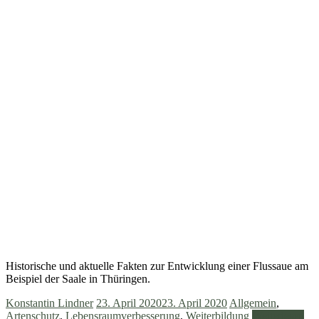
Historische und aktuelle Fakten zur Entwicklung einer Flussaue am
Beispiel der Saale in Thüringen.
Konstantin Lindner
23. April 2020
23. April 2020
Allgemein
,
Artenschutz
,
Lebensraumverbesserung
,
Weiterbildung
Weiterlesen