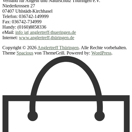
Verband für Angeln und Naturschutz Thüringen e.V.
Niederkrossen 27
07407 Uhlstädt-Kirchhasel
Telefon: 036742-149999
Fax: 036742-734999
Handy: (0160)8858336
eMail:
info |at| anglertreff-thueringen.de
Internet:
www.anglertreff-thüringen.de
Copyright © 2026
Anglertreff Thüringen
. Alle Rechte vorbehalten.
Theme
Spacious
von ThemeGrill. Powered by:
WordPress
.