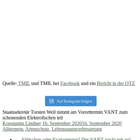
Quelle:
TMIL
und TMIL bei
Facebook
und ein
Bericht in der OTZ
Auf Instagram folgen
Staatssekretär Torsten Weil nimmt am Vororttermin VANT zum
schonenden Elektrofischen teil
Konstantin Lindner
16. September 2020
16. September 2020
Allgemein
,
Artenschutz
,
Lebensraumverbesserung
←
Abfischen oder Evakuierung? Der VANT packt mit an!