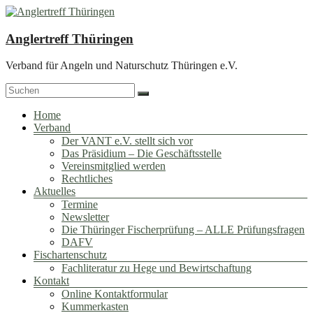
Zum
Inhalt
springen
Anglertreff Thüringen
Verband für Angeln und Naturschutz Thüringen e.V.
Menü
Home
Verband
Der VANT e.V. stellt sich vor
Das Präsidium – Die Geschäftsstelle
Vereinsmitglied werden
Rechtliches
Aktuelles
Termine
Newsletter
Die Thüringer Fischerprüfung – ALLE Prüfungsfragen
DAFV
Fischartenschutz
Fachliteratur zu Hege und Bewirtschaftung
Kontakt
Online Kontaktformular
Kummerkasten