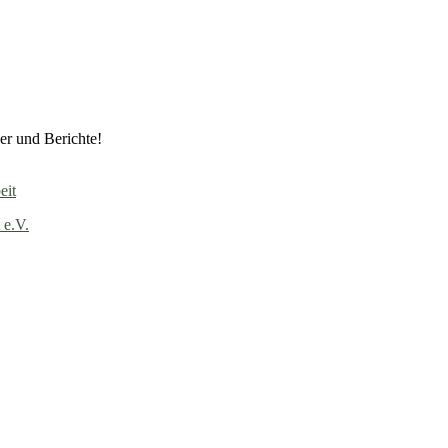
er und Berichte!
eit
 e.V.