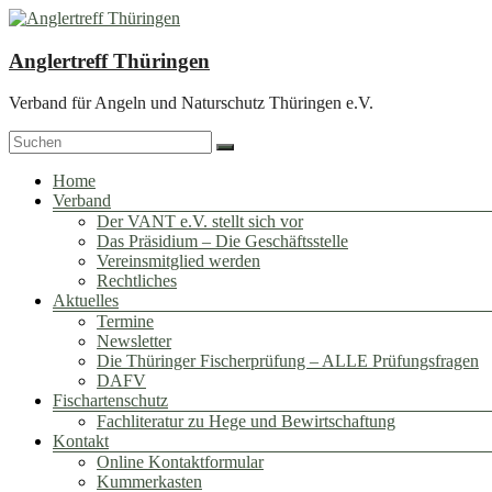
Zum
Inhalt
springen
Anglertreff Thüringen
Verband für Angeln und Naturschutz Thüringen e.V.
Menü
Home
Verband
Der VANT e.V. stellt sich vor
Das Präsidium – Die Geschäftsstelle
Vereinsmitglied werden
Rechtliches
Aktuelles
Termine
Newsletter
Die Thüringer Fischerprüfung – ALLE Prüfungsfragen
DAFV
Fischartenschutz
Fachliteratur zu Hege und Bewirtschaftung
Kontakt
Online Kontaktformular
Kummerkasten