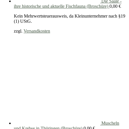
Die Saale -
ihre historische und aktuelle Fischfauna (Broschüre)
0,00
€
Kein Mehrwertsteuerausweis, da Kleinunternehmer nach §19
(1) UStG.
zzgl.
Versandkosten
Muscheln
und Krebse in Thüringen (Broschüre)
0,00
€