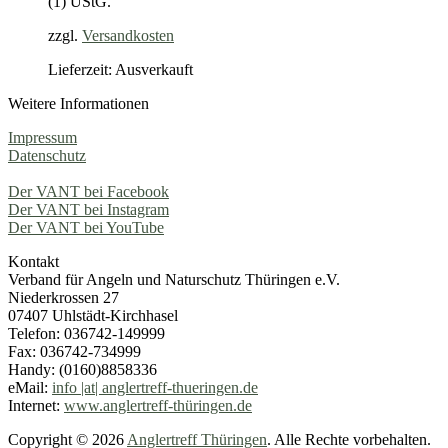
(1) UStG.
zzgl.
Versandkosten
Lieferzeit: Ausverkauft
Weitere Informationen
Impressum
Datenschutz
Der VANT bei Facebook
Der VANT bei Instagram
Der VANT bei YouTube
Kontakt
Verband für Angeln und Naturschutz Thüringen e.V.
Niederkrossen 27
07407 Uhlstädt-Kirchhasel
Telefon: 036742-149999
Fax: 036742-734999
Handy: (0160)8858336
eMail:
info |at| anglertreff-thueringen.de
Internet:
www.anglertreff-thüringen.de
Copyright © 2026
Anglertreff Thüringen
. Alle Rechte vorbehalten.