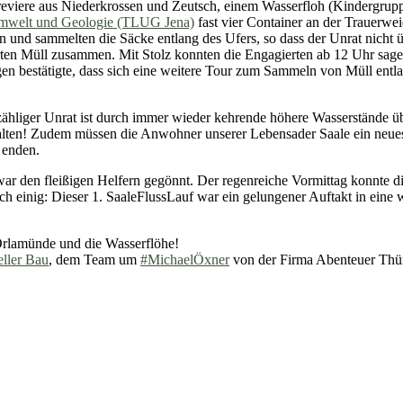
dreviere aus Niederkrossen und Zeutsch, einem Wasserfloh (Kindergrup
 Umwelt und Geologie (TLUG Jena)
fast vier Container an der Trauerwei
und sammelten die Säcke entlang des Ufers, so dass der Unrat nicht 
en Müll zusammen. Mit Stolz konnten die Engagierten ab 12 Uhr sagen:
gen bestätigte, dass sich eine weitere Tour zum Sammeln von Müll en
zähliger Unrat ist durch immer wieder kehrende höhere Wasserstände üb
 halten! Zudem müssen die Anwohner unserer Lebensader Saale ein neu
 enden.
ar den fleißigen Helfern gegönnt. Der regenreiche Vormittag konnte di
h einig: Dieser 1. SaaleFlussLauf war ein gelungener Auftakt in eine w
Orlamünde und die Wasserflöhe!
ller Bau
, dem Team um
#MichaelÖxner
von der Firma Abenteuer Thü