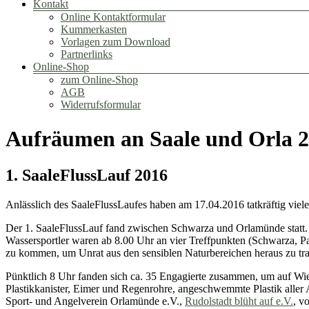
Kontakt
Online Kontaktformular
Kummerkasten
Vorlagen zum Download
Partnerlinks
Online-Shop
zum Online-Shop
AGB
Widerrufsformular
Aufräumen an Saale und Orla 
1. SaaleFlussLauf 2016
Anlässlich des SaaleFlussLaufes haben am 17.04.2016 tatkräftig viele
Der 1. SaaleFlussLauf fand zwischen Schwarza und Orlamünde statt. 
Wassersportler waren ab 8.00 Uhr an vier Treffpunkten (Schwarza, 
zu kommen, um Unrat aus den sensiblen Naturbereichen heraus zu tr
Pünktlich 8 Uhr fanden sich ca. 35 Engagierte zusammen, um auf Wi
Plastikkanister, Eimer und Regenrohre, ange­schwemmte Plastik all
Sport- und Angelverein Orlamünde e.V.,
Rudolstadt blüht auf e.V.
, v