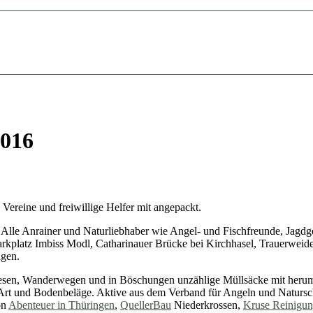
2016
 Vereine und freiwillige Helfer mit angepackt.
Alle Anrainer und Naturliebhaber wie Angel- und Fischfreunde, Jagdgen
Parkplatz Imbiss Modl, Catharinauer Brücke bei Kirchhasel, Trauerwe
agen.
esen, Wander­wegen und in Böschungen unzählige Müllsäcke mit herum 
er Art und Bodenbeläge. Aktive aus dem Verband für Angeln und Natu
on
Abenteuer in Thüringen
,
QuellerBau
Niederkrossen,
Kruse Reinigun