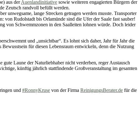
pe) aus der
Auenlandinitiative
sowie weiteren engagierten Bürgern der
de Zeutsch randvoll befüllt werden.
über unwegsame, lange Strecken getragen werden musste. Transporter
 von Rudolstadt bis Orlamünde sind die Ufer der Saale fast sauber!
tlang von Schwemmzonen in den Saalleiten lohnen würde. Doch leider
erschwemmt und „unsichtbar“. Es lohnt sich daher, Jahr für Jahr die
es Bewusstsein für diesen Lebensraum entwickeln, denn die Nutzung
e gute Laune der Naturliebhaber nicht verderben, reger Austausch
ichtige, künftig jährlich stattfindende Großveranstaltung im gesamten
ringen und
#RonnyKruse
von der Firma
ReinigungsBerater.de
für die