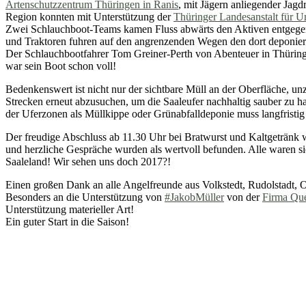
Artenschutz­zentrum Thüringen in Ranis
, mit Jägern anliegender Jag
Region konnten mit Unterstützung der
Thüringer Landesanstalt für
Zwei Schlauchboot-Teams kamen Fluss abwärts den Aktiven entgegen 
und Traktoren fuhren auf den angrenzenden Wegen den dort deponiert
Der Schlauchboot­fahrer Tom Greiner-Perth von Abenteuer in Thürin
war sein Boot schon voll!
Bedenkenswert ist nicht nur der sichtbare Müll an der Oberfläche, un
Strecken erneut abzusuchen, um die Saaleufer nachhaltig sauber zu
der Uferzonen als Müllkippe oder Grünabfalldeponie muss langfristig
Der freudige Abschluss ab 11.30 Uhr bei Bratwurst und Kaltgetränk w
und herzliche Gespräche wurden als wertvoll befunden. Alle waren sic
Saaleland! Wir sehen uns doch 2017?!
Einen großen Dank an alle Angelfreunde aus Volkstedt, Rudolstadt, 
Besonders an die Unterstützung von
#JakobMüller
von der
Firma Que
Unterstützung materieller Art!
Ein guter Start in die Saison!