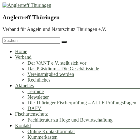
Zum
Inhalt
springen
Anglertreff Thüringen
Verband für Angeln und Naturschutz Thüringen e.V.
Menü
Home
Verband
Der VANT e.V. stellt sich vor
Das Präsidium – Die Geschäftsstelle
Vereinsmitglied werden
Rechtliches
Aktuelles
Termine
Newsletter
Die Thüringer Fischerprüfung – ALLE Prüfungsfragen
DAFV
Fischartenschutz
Fachliteratur zu Hege und Bewirtschaftung
Kontakt
Online Kontaktformular
Kummerkasten