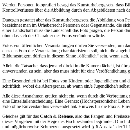
Werden Personen fotografiert besagt das Kunsturhebergesetz, dass Bild
Kontrollverlustes über die Abbildung durch den Abgebildeten nach de
Dagegen gestattet aber das Kunsturhebergesetz die Abbildung von Pe
bezeichnet man im Urheberrecht Personen oder Gegenstände, die sich g
einer Landschaft muss die Landschaft das Foto prägen, die Person dar
ohne das sich der Charakter des Fotos verändern würde.
Fotos von öffentlichen Veranstaltungen dürfen Sie verwenden, um dam
dass das Foto die Veranstaltung charakterisieren soll, nicht die abge
Bildungsträgern dürften in diesem Sinne „öffentlich“ sein, wenn sich
Allein die Tatsache, dass jemand direkt in die Kamera lächelt, ist üb
einverstanden zu sein, aber das muss nicht für eine Veröffentlichung 
Eine Besonderheit ist bei Fotos von Kindern oder Jugendlichen und d
schriftlich, wobei die Altersgrenze, ab wann ein/e Jugendliche/r selbst
Alle diese Ausnahmen greifen nicht ein, wenn durch die Verbreitung de
eine Einzelfallentscheidung. Eine Grenze: (Höchstpersönlicher Lebens
Foto ohne Einverständnis verwendet hat. Hinweis für die Praxis: Einv
Gleiches gilt für das
Catch & Release
, also das Fangen und Freilass
dieses Vorgehen mit der Hege des Fischbestandes begründet. Durch da
und möglicherweise Schmerzen ausgesetzt wird. § 6 Absatz 1 der Thü