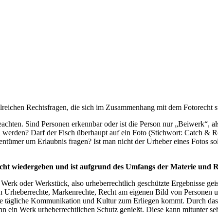
reichen Rechtsfragen, die sich im Zusammenhang mit dem Fotorecht st
beachten. Sind Personen erkennbar oder ist die Person nur „Beiwerk“, a
en werden? Darf der Fisch überhaupt auf ein Foto (Stichwort: Catch & 
ntümer um Erlaubnis fragen? Ist man nicht der Urheber eines Fotos s
cht wiedergeben und ist aufgrund des Umfangs der Materie und R
 Werk oder Werkstück, also urheberrechtlich geschützte Ergebnisse geist
Urheberrechte, Markenrechte, Recht am eigenen Bild von Personen un
ass die tägliche Kommunikation und Kultur zum Erliegen kommt. Durch da
n ein Werk urheberrechtlichen Schutz genießt. Diese kann mitunter sehr