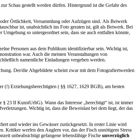
 zur Schau gestellt werden dürfen. Hintergrund ist die Gefahr des
 oder Örtlichkeit, Versammlung oder Aufzügen sind. Als Beiwerk
hbar ist, unabsichtlich ins Foto geraten ist, gilt als Beiwerk. Bei
er Umgebung so untergeordnet sein, dass sie auch entfallen könnte,
lne Personen aus dem Publikum identifizierbar sein. Wichtig ist,
Demonstration war. Auch die meisten Veranstaltungen von
sschließlich namentliche Einladungen vergeben werden.
tlichung. Der/die Abgebildete scheint zwar mit dem Fotografiertwerden
der (!) Erziehungsberechtigten ( §§ 1627, 1629 BGB), am besten
e § 23 II KunstUrhG). Wann das Interesse „berechtigt“ ist, ist immer
rletzungen. Wichtig ist, dass die Beweislast bei dem liegt, der das
iert und wieder ins Gewässer zurückgesetzt. In erster Linie wird
. Kritiker werfen den Anglern vor, das der Fisch unnötigem Stress
nzeit unbeabsichtigt gefangene lebensfähige Fische
unverzüglich