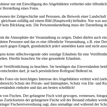
nisse nur mit Einwilligung des Abgebildeten verbreitet oder öffentlich
r Herstellung eines Fotos.
rsonen der Zeitgeschichte und Personen, die Beiwerk einer Landschaft
leichsam zufällig auf einem Bild (Hauptwerk) befinden. Nur was austausc
f kein Bilckfang sein. Die Personendarstellung muss der Darstellung d
it die Atmosphäre der Veranstaltung zu zeigen. Dabei dürfen auch einze
bildeten Personen und das es eine öffentliche Veranstaltung, z.B. eine 
, auch gegen Entgelt, grundsätzlich jede/r anmelden kann und nicht au
rigens keine stillschweigende oder sonstige Erlaubnis für eine Veröffen
gelten. Hierfür brauchen Sie eine gesonderte Erlaubnis.
er Veröffentlichung zu beachten. Sie benötigen das Einverständnis bei
 entscheiden darf, je nach persönlichem Reifegrad fließend ist.
s Fotos ein berechtigtes Interesse des Abgebildeten verletzt wird (sieh
bereich) Schutz der Privats- und Intimsphäre, Schutz von Ehr- und Rufve
erständnis einholen und das am besten schriftlich!
en von Fischen. Der gefangene Fisch wird gewogen, vermessen, fotograf
s Zurücksetzen der gefangenen Fische soll der Bestand erhalten werden
ringer Fischereiverordnung sagt, dass unmaßige und während der Scho