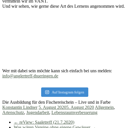
vermitteln wir im VANT.
Und wir sehen, wie gerne diese Art des Lernens angenommen wird.
Wer mit dabei sein möchte kann sich einfach bei uns melden:
info@anglertreff-thueringen.de
Auf Instagram folgen
Die Ausbildung für den Fischereischein – Live und in Farbe
Konstantin Lindner
5. August 2020
5. August 2020
Allgemein
,
Artenschutz
,
Jugendarbeit
,
Lebensraumverbesserung
←
reView: Saaletreff (21.7.2020)
Was wären Vereine ohne eigene Gewässer
→