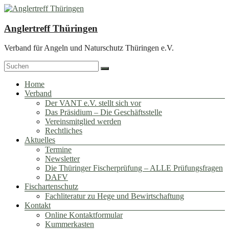
Zum
Inhalt
springen
Anglertreff Thüringen
Verband für Angeln und Naturschutz Thüringen e.V.
Menü
Home
Verband
Der VANT e.V. stellt sich vor
Das Präsidium – Die Geschäftsstelle
Vereinsmitglied werden
Rechtliches
Aktuelles
Termine
Newsletter
Die Thüringer Fischerprüfung – ALLE Prüfungsfragen
DAFV
Fischartenschutz
Fachliteratur zu Hege und Bewirtschaftung
Kontakt
Online Kontaktformular
Kummerkasten