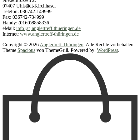
Niederkrossen 27
07407 Uhlstädt-Kirchhasel
Telefon: 036742-149999
Fax: 036742-734999
Handy: (0160)8858336
eMail:
info |at| anglertreff-thueringen.de
Internet:
www.anglertreff-thüringen.de
Copyright © 2026
Anglertreff Thüringen
. Alle Rechte vorbehalten.
Theme
Spacious
von ThemeGrill. Powered by:
WordPress
.