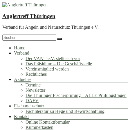
Zum
Inhalt
springen
Anglertreff Thüringen
Verband für Angeln und Naturschutz Thüringen e.V.
Menü
Home
Verband
Der VANT e.V. stellt sich vor
Das Präsidium – Die Geschäftsstelle
Vereinsmitglied werden
Rechtliches
Aktuelles
Termine
Newsletter
Die Thüringer Fischerprüfung – ALLE Prüfungsfragen
DAFV
Fischartenschutz
Fachliteratur zu Hege und Bewirtschaftung
Kontakt
Online Kontaktformular
Kummerkasten