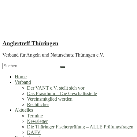
Zum
Inhalt
springen
Anglertreff Thüringen
Verband für Angeln und Naturschutz Thüringen e.V.
Menü
Home
Verband
Der VANT e.V. stellt sich vor
Das Präsidium – Die Geschäftsstelle
Vereinsmitglied werden
Rechtliches
Aktuelles
Termine
Newsletter
Die Thüringer Fischerprüfung – ALLE Prüfungsfragen
DAFV