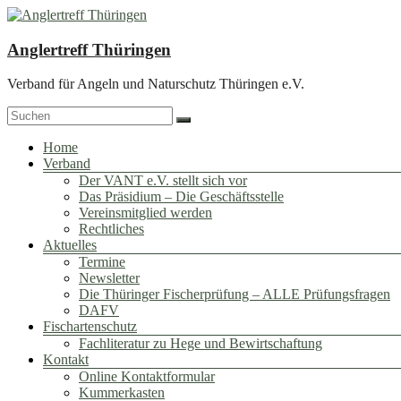
Zum
Inhalt
springen
Anglertreff Thüringen
Verband für Angeln und Naturschutz Thüringen e.V.
Menü
Home
Verband
Der VANT e.V. stellt sich vor
Das Präsidium – Die Geschäftsstelle
Vereinsmitglied werden
Rechtliches
Aktuelles
Termine
Newsletter
Die Thüringer Fischerprüfung – ALLE Prüfungsfragen
DAFV
Fischartenschutz
Fachliteratur zu Hege und Bewirtschaftung
Kontakt
Online Kontaktformular
Kummerkasten