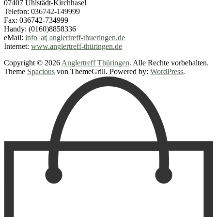
07407 Uhlstädt-Kirchhasel
Telefon: 036742-149999
Fax: 036742-734999
Handy: (0160)8858336
eMail:
info |at| anglertreff-thueringen.de
Internet:
www.anglertreff-thüringen.de
Copyright © 2026
Anglertreff Thüringen
. Alle Rechte vorbehalten.
Theme
Spacious
von ThemeGrill. Powered by:
WordPress
.