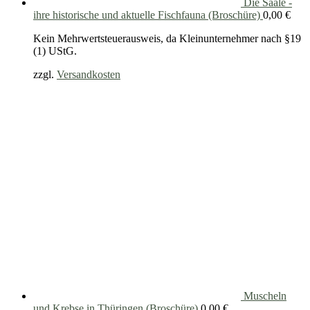
Die Saale -
ihre historische und aktuelle Fischfauna (Broschüre)
0,00
€
Kein Mehrwertsteuerausweis, da Kleinunternehmer nach §19
(1) UStG.
zzgl.
Versandkosten
Muscheln
und Krebse in Thüringen (Broschüre)
0,00
€