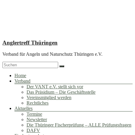
Zum
Inhalt
springen
Anglertreff Thüringen
Verband für Angeln und Naturschutz Thüringen e.V.
Menü
Home
Verband
Der VANT e.V. stellt sich vor
Das Präsidium – Die Geschäftsstelle
Vereinsmitglied werden
Rechtliches
Aktuelles
Termine
Newsletter
Die Thüringer Fischerprüfung – ALLE Prüfungsfragen
DAFV