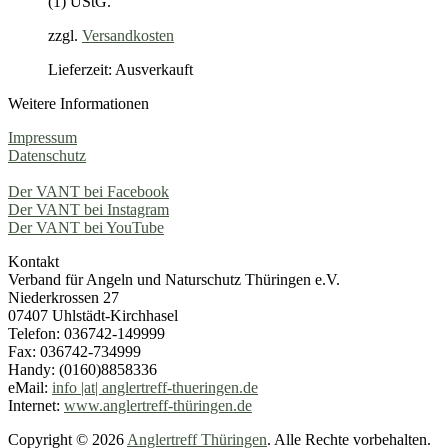
(1) UStG.
zzgl.
Versandkosten
Lieferzeit: Ausverkauft
Weitere Informationen
Impressum
Datenschutz
Der VANT bei Facebook
Der VANT bei Instagram
Der VANT bei YouTube
Kontakt
Verband für Angeln und Naturschutz Thüringen e.V.
Niederkrossen 27
07407 Uhlstädt-Kirchhasel
Telefon: 036742-149999
Fax: 036742-734999
Handy: (0160)8858336
eMail:
info |at| anglertreff-thueringen.de
Internet:
www.anglertreff-thüringen.de
Copyright © 2026
Anglertreff Thüringen
. Alle Rechte vorbehalten.