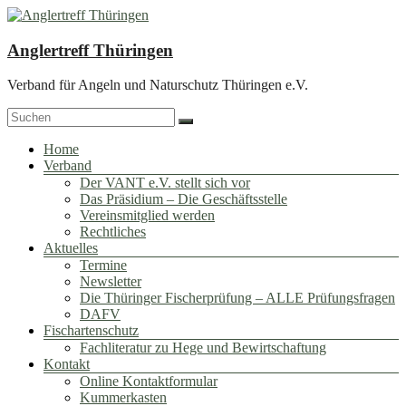
Zum
Inhalt
springen
Anglertreff Thüringen
Verband für Angeln und Naturschutz Thüringen e.V.
Menü
Home
Verband
Der VANT e.V. stellt sich vor
Das Präsidium – Die Geschäftsstelle
Vereinsmitglied werden
Rechtliches
Aktuelles
Termine
Newsletter
Die Thüringer Fischerprüfung – ALLE Prüfungsfragen
DAFV
Fischartenschutz
Fachliteratur zu Hege und Bewirtschaftung
Kontakt
Online Kontaktformular
Kummerkasten