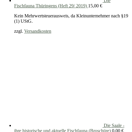
Die
Fischfauna Thüringens (Heft 29/ 2019)
15,00
€
Kein Mehrwertsteuerausweis, da Kleinunternehmer nach §19
(1) UStG.
zzgl.
Versandkosten
Die Saale -
ihre historische und aktuelle Fischfauna (Broschüre)
0,00
€