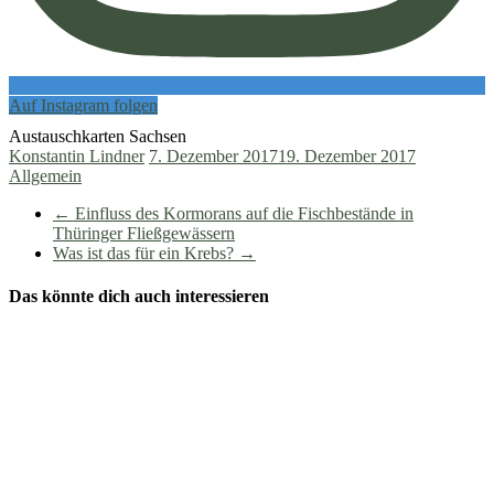
Auf Instagram folgen
Austauschkarten Sachsen
Konstantin Lindner
7. Dezember 2017
19. Dezember 2017
Allgemein
←
Einfluss des Kormorans auf die Fischbestände in
Thüringer Fließgewässern
Was ist das für ein Krebs?
→
Das könnte dich auch interessieren