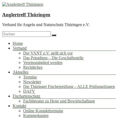
Zum
Inhalt
springen
Anglertreff Thüringen
Verband für Angeln und Naturschutz Thüringen e.V.
Menü
Home
Verband
Der VANT e.V. stellt sich vor
Das Präsidium – Die Geschäftsstelle
Vereinsmitglied werden
Rechtliches
Aktuelles
Termine
Newsletter
Die Thüringer Fischerprüfung – ALLE Prüfungsfragen
DAFV
Fischartenschutz
Fachliteratur zu Hege und Bewirtschaftung
Kontakt
Online Kontaktformular
Kummerkasten