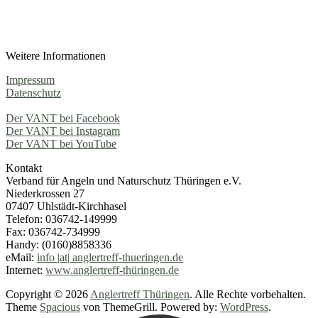
Weitere Informationen
Impressum
Datenschutz
Der VANT bei Facebook
Der VANT bei Instagram
Der VANT bei YouTube
Kontakt
Verband für Angeln und Naturschutz Thüringen e.V.
Niederkrossen 27
07407 Uhlstädt-Kirchhasel
Telefon: 036742-149999
Fax: 036742-734999
Handy: (0160)8858336
eMail:
info |at| anglertreff-thueringen.de
Internet:
www.anglertreff-thüringen.de
Copyright © 2026
Anglertreff Thüringen
. Alle Rechte vorbehalten.
Theme
Spacious
von ThemeGrill. Powered by:
WordPress
.