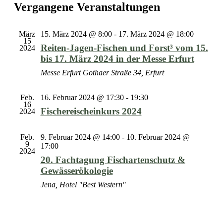
Navi
wählen.
Vergangene Veranstaltungen
und
Ansichten
Navigati
März
15. März 2024 @ 8:00
-
17. März 2024 @ 18:00
15
Reiten-Jagen-Fischen und Forst³ vom 15.
2024
bis 17. März 2024 in der Messe Erfurt
Messe Erfurt
Gothaer Straße 34, Erfurt
Feb.
16. Februar 2024 @ 17:30
-
19:30
16
Fischereischeinkurs 2024
2024
Feb.
9. Februar 2024 @ 14:00
-
10. Februar 2024 @
9
17:00
2024
20. Fachtagung Fischartenschutz &
Gewässerökologie
Jena, Hotel "Best Western"