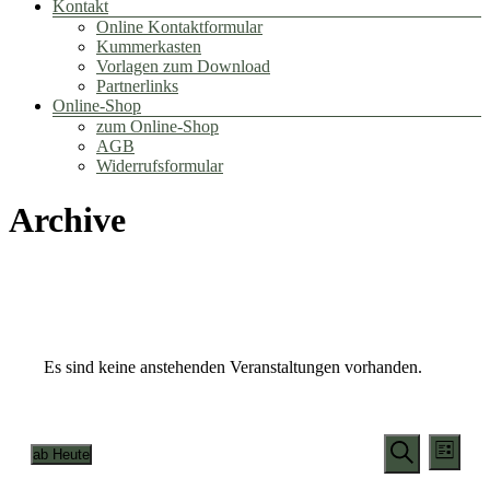
Kontakt
Online Kontaktformular
Kummerkasten
Vorlagen zum Download
Partnerlinks
Online-Shop
zum Online-Shop
AGB
Widerrufsformular
Archive
Es sind keine anstehenden Veranstaltungen vorhanden.
Veransta
Vera
ab Heute
Liste
Ansic
Suche
Datum
Suche