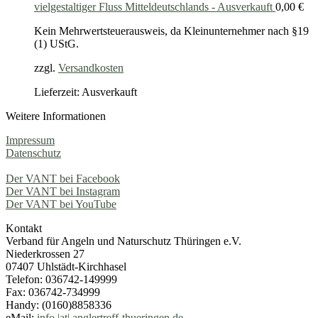
vielgestaltiger Fluss Mitteldeutschlands - Ausverkauft
0,00
€
Kein Mehrwertsteuerausweis, da Kleinunternehmer nach §19
(1) UStG.
zzgl.
Versandkosten
Lieferzeit: Ausverkauft
Weitere Informationen
Impressum
Datenschutz
Der VANT bei Facebook
Der VANT bei Instagram
Der VANT bei YouTube
Kontakt
Verband für Angeln und Naturschutz Thüringen e.V.
Niederkrossen 27
07407 Uhlstädt-Kirchhasel
Telefon: 036742-149999
Fax: 036742-734999
Handy: (0160)8858336
eMail:
info |at| anglertreff-thueringen.de