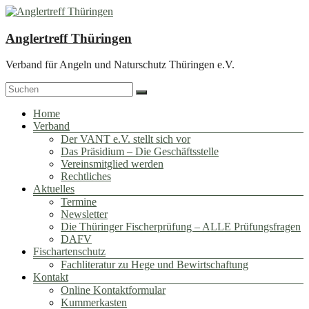
Zum
Inhalt
springen
Anglertreff Thüringen
Verband für Angeln und Naturschutz Thüringen e.V.
Menü
Home
Verband
Der VANT e.V. stellt sich vor
Das Präsidium – Die Geschäftsstelle
Vereinsmitglied werden
Rechtliches
Aktuelles
Termine
Newsletter
Die Thüringer Fischerprüfung – ALLE Prüfungsfragen
DAFV
Fischartenschutz
Fachliteratur zu Hege und Bewirtschaftung
Kontakt
Online Kontaktformular
Kummerkasten