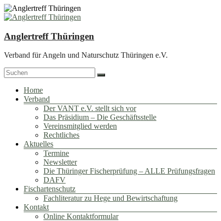
Zum
Inhalt
springen
Anglertreff Thüringen
Verband für Angeln und Naturschutz Thüringen e.V.
Menü
Home
Verband
Der VANT e.V. stellt sich vor
Das Präsidium – Die Geschäftsstelle
Vereinsmitglied werden
Rechtliches
Aktuelles
Termine
Newsletter
Die Thüringer Fischerprüfung – ALLE Prüfungsfragen
DAFV
Fischartenschutz
Fachliteratur zu Hege und Bewirtschaftung
Kontakt
Online Kontaktformular