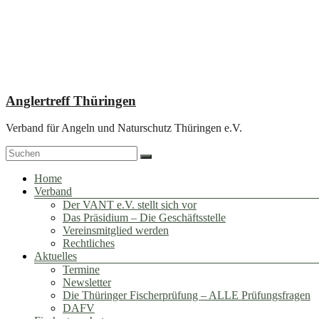
Zum
Inhalt
springen
Anglertreff Thüringen
Verband für Angeln und Naturschutz Thüringen e.V.
Menü
Home
Verband
Der VANT e.V. stellt sich vor
Das Präsidium – Die Geschäftsstelle
Vereinsmitglied werden
Rechtliches
Aktuelles
Termine
Newsletter
Die Thüringer Fischerprüfung – ALLE Prüfungsfragen
DAFV