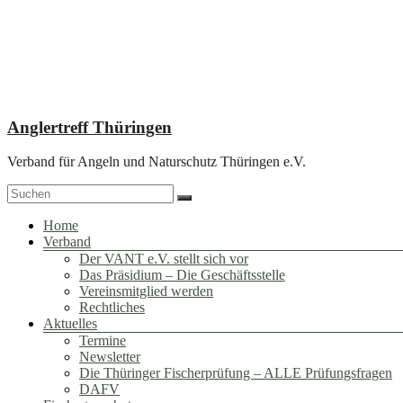
Zum
Inhalt
springen
Anglertreff Thüringen
Verband für Angeln und Naturschutz Thüringen e.V.
Menü
Home
Verband
Der VANT e.V. stellt sich vor
Das Präsidium – Die Geschäftsstelle
Vereinsmitglied werden
Rechtliches
Aktuelles
Termine
Newsletter
Die Thüringer Fischerprüfung – ALLE Prüfungsfragen
DAFV