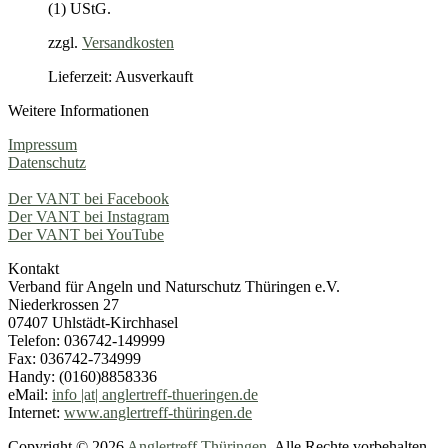
(1) UStG.
zzgl.
Versandkosten
Lieferzeit: Ausverkauft
Weitere Informationen
Impressum
Datenschutz
Der VANT bei Facebook
Der VANT bei Instagram
Der VANT bei YouTube
Kontakt
Verband für Angeln und Naturschutz Thüringen e.V.
Niederkrossen 27
07407 Uhlstädt-Kirchhasel
Telefon: 036742-149999
Fax: 036742-734999
Handy: (0160)8858336
eMail:
info |at| anglertreff-thueringen.de
Internet:
www.anglertreff-thüringen.de
Copyright © 2026
Anglertreff Thüringen
. Alle Rechte vorbehalten.