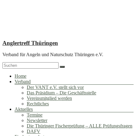
Zum
Inhalt
springen
Anglertreff Thüringen
Verband für Angeln und Naturschutz Thüringen e.V.
Menü
Home
Verband
Der VANT e.V. stellt sich vor
Das Präsidium – Die Geschäftsstelle
Vereinsmitglied werden
Rechtliches
Aktuelles
Termine
Newsletter
Die Thüringer Fischerprüfung – ALLE Prüfungsfragen
DAFV